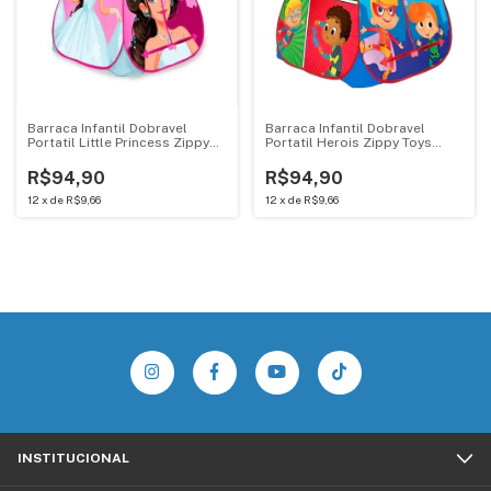
Barraca Infantil Dobravel
Barraca Infantil Dobravel
Portatil Little Princess Zippy
Portatil Herois Zippy Toys
Toys Rosa- 8351
Azul - 8350
R$94,90
R$94,90
12
x
de
R$9,66
12
x
de
R$9,66
INSTITUCIONAL