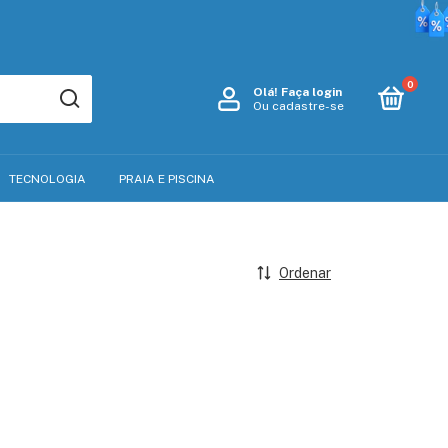
0
Olá!
Faça login
Ou cadastre-se
TECNOLOGIA
PRAIA E PISCINA
Ordenar