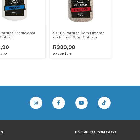
Parrilha Tradicional
Sal De Parrilha Com Pimenta
Grilazer
do Reino 500gr Grilazer
,90
R$39,90
5,70
9
x
de
R$5,31
AS
ENTRE EM CONTATO