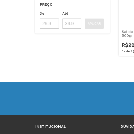
PREÇO
De
Até
APLICAR
Sal de 
500gr 
R$29
6
x
de
R$
INSTITUCIONAL
DÚVID