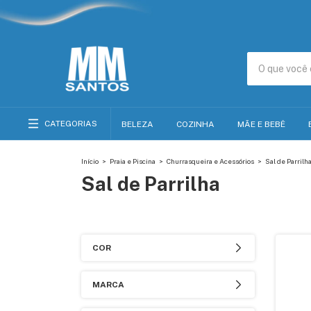
CATEGORIAS
BELEZA
COZINHA
MÃE E BEBÊ
Início
>
Praia e Piscina
>
Churrasqueira e Acessórios
>
Sal de Parrilh
Sal de Parrilha
COR
MARCA