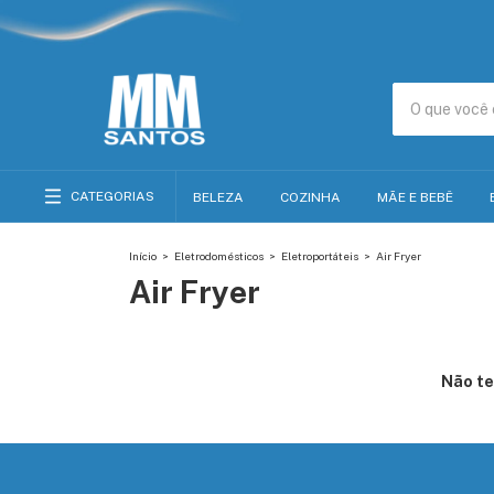
CATEGORIAS
BELEZA
COZINHA
MÃE E BEBÊ
Início
>
Eletrodomésticos
>
Eletroportáteis
>
Air Fryer
Air Fryer
Não te