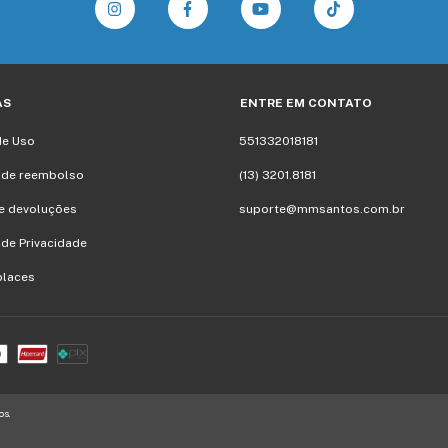
AS
ENTRE EM CONTATO
de Uso
551332018181
a de reembolso
(13) 3201.8181
e devoluções
suporte@mmsantos.com.br
a de Privacidade
places
os.