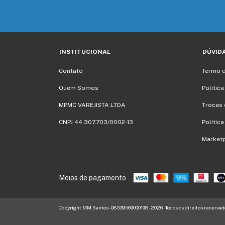
INSTITUCIONAL
DÚVID
Contato
Termo 
Quem Somos
Polític
MPMC VAREJISTA LTDA
Trocas 
CNPJ 44.307.703/0002-13
Polític
Market
Meios de pagamento
Copyright MM Santos - 08339569000198 - 2026. Todos os direitos reservad