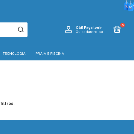
0
Olá!
Faça login
Ou cadastre-se
TECNOLOGIA
PRAIA E PISCINA
iltros.