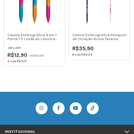
Caneta Esferográfica 4 em 1
Caneta Esferográfica Pompom
Ponta 1.0 Leo&Leo Leonora -
de Coração Bruna Tavares
10254
Leoarte Leonora - 10594
R$35,90
-
19
%
OFF
R$12,90
8
x
de
R$5,24
R$15,90
2
x
de
R$7,07
INSTITUCIONAL