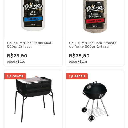
Sal de Parrilha Tradicional
Sal De Parrilha Com Pimenta
500gr Grilazer
do Reino 500gr Grilazer
R$29,90
R$39,90
6
x
de
R$5,70
9
x
de
R$5,31
GRÁTIS
GRÁTIS