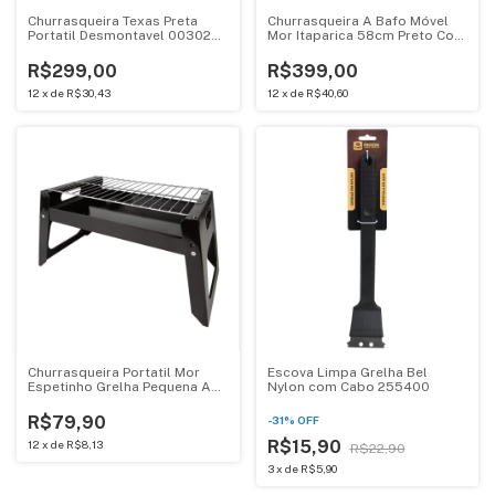
Churrasqueira Texas Preta
Churrasqueira A Bafo Móvel
Portatil Desmontavel 003025
Mor Itaparica 58cm Preto Com
Mor
Rodas
R$299,00
R$399,00
12
x
de
R$30,43
12
x
de
R$40,60
Churrasqueira Portatil Mor
Escova Limpa Grelha Bel
Espetinho Grelha Pequena Aco
Nylon com Cabo 255400
Esmaltado To Go 3062
R$79,90
-
31
%
OFF
R$15,90
12
x
de
R$8,13
R$22,90
3
x
de
R$5,90