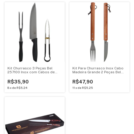
Kit Churrasco 3 Peças Bel
Kit Para Churrasco Inox Cabo
257100 Inox com Cabos de
Madeira Grande 2 Peças Bel
Polipropileno
258000
R$35,90
R$47,90
8
x
de
R$5,24
11
x
de
R$5,25