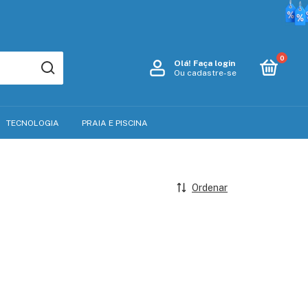
0
Olá!
Faça login
Ou cadastre-se
TECNOLOGIA
PRAIA E PISCINA
Ordenar