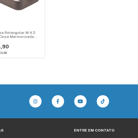
sa Retangular M 4,5
 Cinza Marmorizada
t Plasutil
,90
5,69
AS
ENTRE EM CONTATO