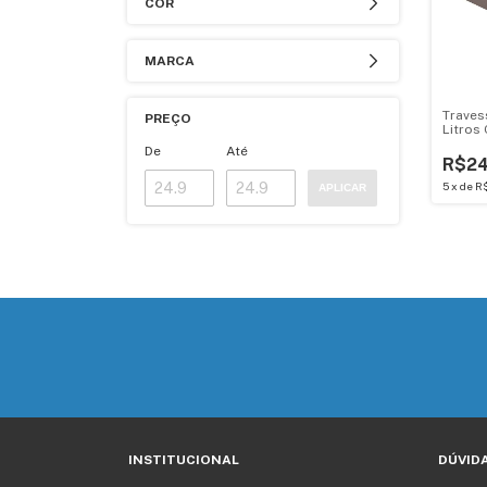
COR
MARCA
Traves
PREÇO
Litros
Gourme
De
Até
R$24
5
x
de
R$
APLICAR
INSTITUCIONAL
DÚVID