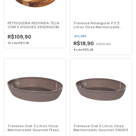
PETISQUEIRA REDONDA TECA
Travessa Retangular P 2,5
COM 5 DIVISOES 28X28X2CM
Litros Cinza Marmorizada
GRILAZER TC40
Gourmet Plasútil
R$109,90
-
5
%
OFF
R$18,90
12
x
de
R$11,18
R$19,90
4
x
de
R$5,26
Travessa Oval 3 Litros Cinza
Travessa Oval 2 Litros Cinza
Marmorizado Gourmet Plasútil
Marmorizado Gourmet 016263
016265