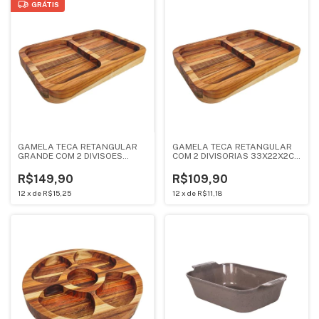
GRÁTIS
GAMELA TECA RETANGULAR
GAMELA TECA RETANGULAR
GRANDE COM 2 DIVISOES
COM 2 DIVISORIAS 33X22X2CM
44X28X2CM GRILAZER TC52
GRILAZER TC43
R$149,90
R$109,90
12
x
de
R$15,25
12
x
de
R$11,18