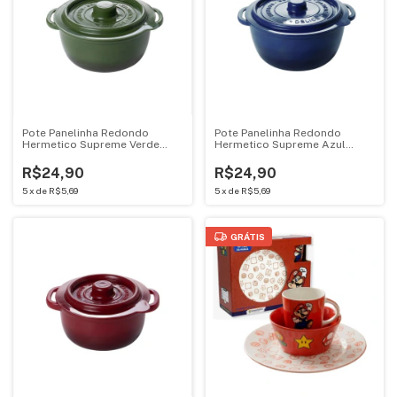
Pote Panelinha Redondo
Pote Panelinha Redondo
Hermetico Supreme Verde
Hermetico Supreme Azul
440ML Mini Cacarola 18334
440ML Mini Cacarola 18334
R$24,90
R$24,90
5
x
de
R$5,69
5
x
de
R$5,69
GRÁTIS