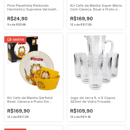
Pote Panelinha Redondo
Kit Cafe da Manha Super Mario
Hermetico Supreme Vermelha
Com Caneca, Bowl e Prato em
440ML Mini Cacarola 18334
Ceramica Zona Criativa
10025668
R$24,90
R$169,90
5
x
de
R$5,69
12
x
de
R$17,29
GRÁTIS
Kit Cafe da Manha Garfield
Jogo de Jarra 1L e 6 Copos
Bowl, Caneca e Prato Em
320ml de Vidro Frisada
Ceramica Zona Criativa
Essential Mark Blank
10025665
R$169,90
R$109,90
12
x
de
R$17,29
12
x
de
R$11,18