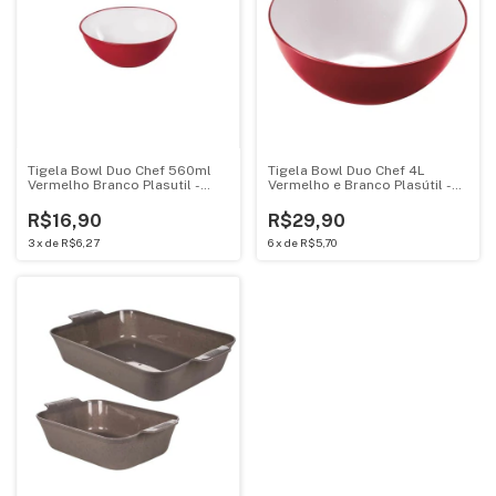
Tigela Bowl Duo Chef 560ml
Tigela Bowl Duo Chef 4L
Vermelho Branco Plasutil -
Vermelho e Branco Plasútil -
009004
08330
R$16,90
R$29,90
3
x
de
R$6,27
6
x
de
R$5,70