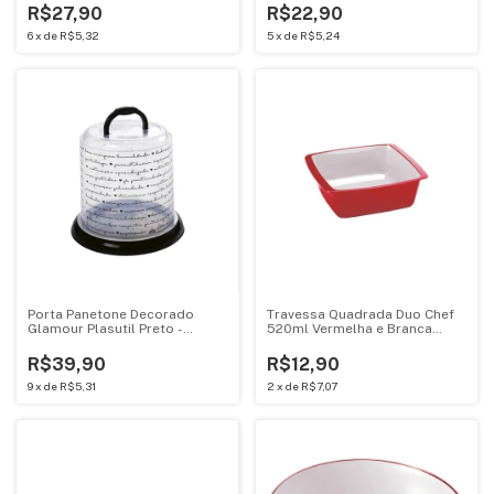
R$27,90
R$22,90
6
x
de
R$5,32
5
x
de
R$5,24
Porta Panetone Decorado
Travessa Quadrada Duo Chef
Glamour Plasutil Preto -
520ml Vermelha e Branca
005236
Plasutil - 008331
R$39,90
R$12,90
9
x
de
R$5,31
2
x
de
R$7,07