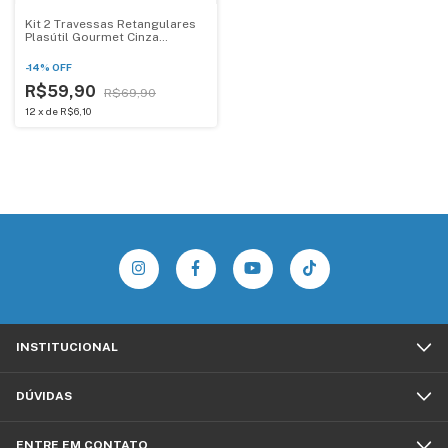
Kit 2 Travessas Retangulares
Plasútil Gourmet Cinza
Marmorizado P e M
-
14
%
OFF
R$59,90
R$69,90
12
x
de
R$6,10
INSTITUCIONAL
DÚVIDAS
ENTRE EM CONTATO