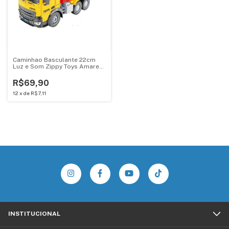
Caminhao Basculante 22cm
Luz e Som Zippy Toys Amarelo
e Vermelho - CF24348
R$69,90
12
x
de
R$7,11
INSTITUCIONAL