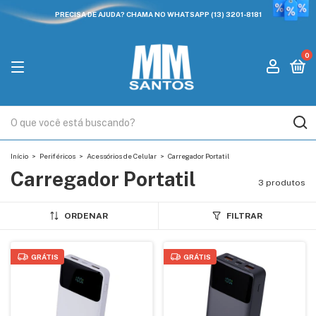
PRECISA DE AJUDA? CHAMA NO WHATSAPP (13) 3201-8181
0
Início
>
Periféricos
>
Acessórios de Celular
>
Carregador Portatil
Carregador Portatil
3 produtos
ORDENAR
FILTRAR
GRÁTIS
GRÁTIS