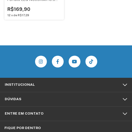
Com Cabo USB-C 30cm
PB145BK
R$169,90
12
x
de
R$17,29
INSTITUCIONAL
DÚVIDAS
ENTRE EM CONTATO
FIQUE POR DENTRO