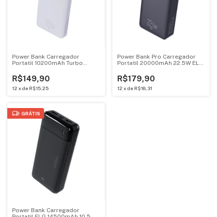
Power Bank Carregador
Power Bank Pro Carregador
Portatil 10200mAh Turbo
Portatil 20000mAh 22.5W ELG
22.5W ELG Com Cabo USB-C
Preto Com Cabo USB-C
Branco
PB200BK
R$149,90
R$179,90
12
x
de
R$15,25
12
x
de
R$18,31
GRÁTIS
Power Bank Carregador
Portatil ELG 14500mAh 10.5W