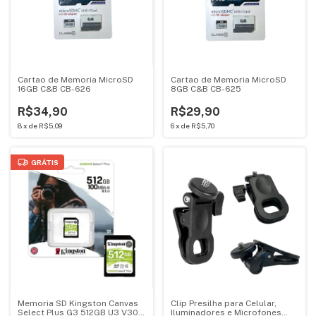
Cartao de Memoria MicroSD
Cartao de Memoria MicroSD
16GB C&B CB-626
8GB C&B CB-625
R$34,90
R$29,90
8
x
de
R$5,09
6
x
de
R$5,70
GRÁTIS
Memoria SD Kingston Canvas
Clip Presilha para Celular,
Select Plus G3 512GB U3 V30
Iluminadores e Microfones