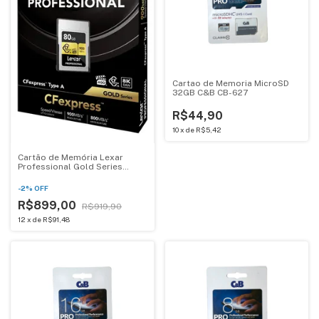
Cartao de Memoria MicroSD
32GB C&B CB-627
R$44,90
10
x
de
R$5,42
Cartão de Memória Lexar
Professional Gold Series
80GB Type A - 8K
-
2
%
OFF
R$899,00
R$919,90
12
x
de
R$91,48