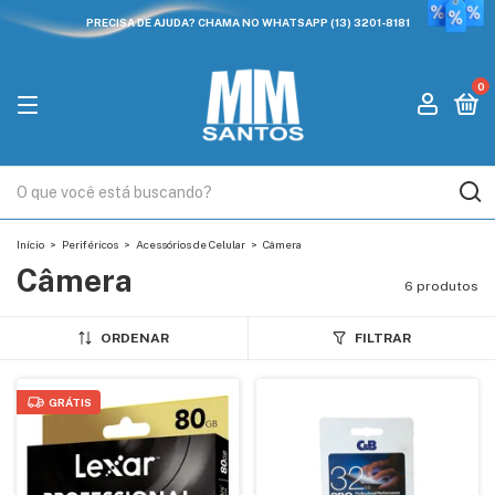
PRECISA DE AJUDA? CHAMA NO WHATSAPP (13) 3201-8181
0
Início
>
Periféricos
>
Acessórios de Celular
>
Câmera
Câmera
6 produtos
ORDENAR
FILTRAR
GRÁTIS