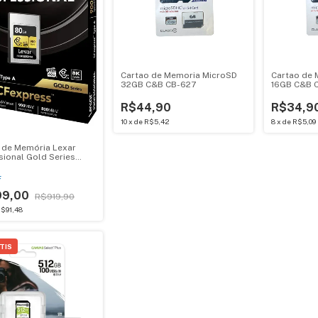
Cartao de Memoria MicroSD
Cartao de 
32GB C&B CB-627
16GB C&B 
R$44,90
R$34,9
10
x
de
R$5,42
8
x
de
R$5,09
 de Memória Lexar
sional Gold Series
ype A - 8K
F
99,00
R$919,90
$91,48
TIS