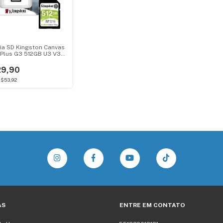
a SD Kingston Canvas
 Plus G3 512GB U3 V30
9,90
$53,92
AS
ENTRE EM CONTATO