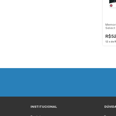
Memori
Select
150 MB
R$52
12
x
de
R
INSTITUCIONAL
DÚVID