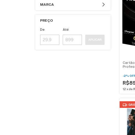
MARCA
PREÇO
De
Até
APLICAR
Cartão
Profes
80GB T
-
2
%
OF
R$8
12
x
de
R
GRÁ