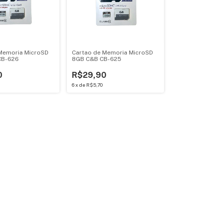
Memoria MicroSD
Cartao de Memoria MicroSD
CB-626
8GB C&B CB-625
0
R$29,90
6
x
de
R$5,70