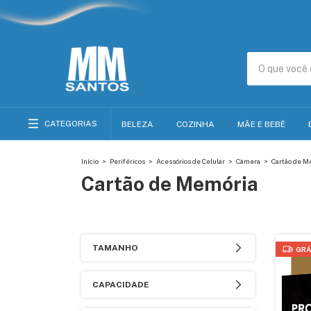
CATEGORIAS
BELEZA
COZINHA
MÃE E BEBÊ
Início
>
Periféricos
>
Acessórios de Celular
>
Câmera
>
Cartão de M
Cartão de Memória
TAMANHO
GRÁ
CAPACIDADE