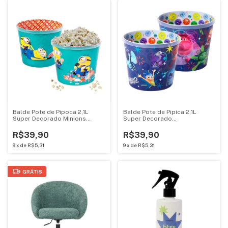
Balde Pote de Pipoca 2,1L
Balde Pote de Pipica 2,1L
Super Decorado Minions
Super Decorado
Plasutil 17076
Divertidamente 17558
R$39,90
R$39,90
9
x
de
R$5,31
9
x
de
R$5,31
GRÁTIS