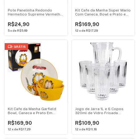
Pote Panelinha Redondo
Kit Cafe da Manha Super Mario
Hermetico Supreme Vermelha
Com Caneca, Bowl e Prato em
440ML Mini Cacarola 18334
Ceramica Zona Criativa
10025668
R$24,90
R$169,90
5
x
de
R$5,69
12
x
de
R$17,29
GRÁTIS
Kit Cafe da Manha Garfield
Jogo de Jarra 1L e 6 Copos
Bowl, Caneca e Prato Em
320ml de Vidro Frisada
Ceramica Zona Criativa
Essential Mark Blank
10025665
R$169,90
R$109,90
12
x
de
R$17,29
12
x
de
R$11,18