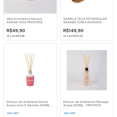
Vela Aromatica Abrace
GAMELA TECA RETANGULAR
ARANA 100G PRD01555
GRANDE COM 2 DIVISOES
44X28X2CM GRILAZER TC52
R$49,90
R$149,90
12
x
de
R$5,08
12
x
de
R$15,25
Difusor de Ambiente Romã
Difusor de Ambiente Pêssego
Arana Com 5 Varetas 250ML -
Arana 250ML - PRD01531
PRD01546
-
13
%
OFF
-
14
%
OFF