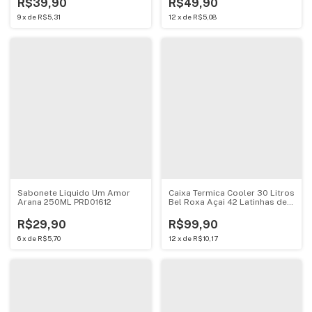
R$39,90
R$49,90
9
x
de
R$5,31
12
x
de
R$5,08
Sabonete Liquido Um Amor
Caixa Termica Cooler 30 Litros
Arana 250ML PRD01612
Bel Roxa Açai 42 Latinhas de
350ml 73009
R$29,90
R$99,90
6
x
de
R$5,70
12
x
de
R$10,17