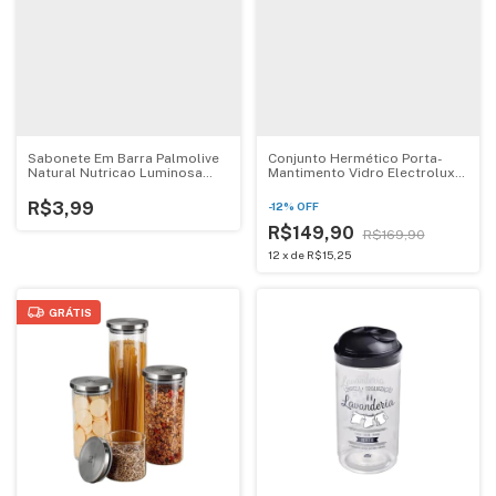
Sabonete Em Barra Palmolive
Conjunto Hermético Porta-
Natural Nutricao Luminosa
Mantimento Vidro Electrolux
85g
Com Tampa Bambu 4 Peças
R$3,99
-
12
%
OFF
R$149,90
R$169,90
12
x
de
R$15,25
GRÁTIS