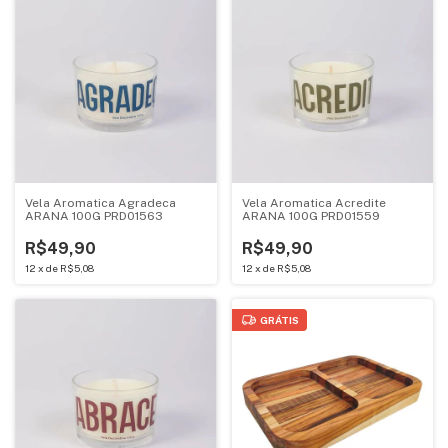
Vela Aromatica Agradeca
Vela Aromatica Acredite
ARANA 100G PRD01563
ARANA 100G PRD01559
R$49,90
R$49,90
12
x
de
R$5,08
12
x
de
R$5,08
GRÁTIS