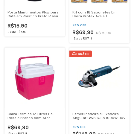
Porta Mantimentos Plug para
Kit com 18 Sabonetes Em
Café em Plástico Preto Plasútil
Barra Protex Aveia +
1.15L - 017782
Prebiotico 85G
R$15,90
-
13
%
OFF
R$69,90
3
x
de
R$5,90
R$79,90
12
x
de
R$7,11
GRÁTIS
Caixa Termica 12 Litros Bel
Esmerilhadeira e Lixadeira
Rosa e Branco com Alca
Angular GWS 6-115 1000W 110V
R$69,90
-
12
%
OFF
12
x
de
R$7,11