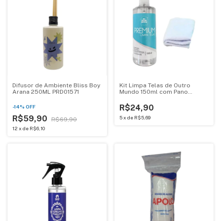
Difusor de Ambiente Bliss Boy
Kit Limpa Telas de Outro
Arana 250ML PRD01571
Mundo 150ml com Pano
Microfibra
R$24,90
-
14
%
OFF
R$59,90
5
x
de
R$5,69
R$69,90
12
x
de
R$6,10