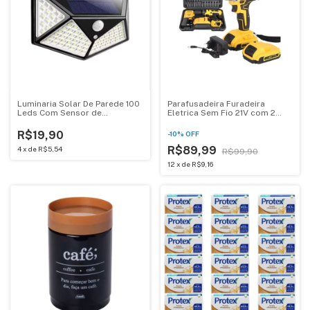
Luminaria Solar De Parede 100
Parafusadeira Furadeira
Leds Com Sensor de
Eletrica Sem Fio 21V com 2
Movimento Preta
Baterias Recarregaveis +
Maleta
R$19,90
-
10
%
OFF
R$89,99
4
x
de
R$5,54
R$99,90
12
x
de
R$9,16