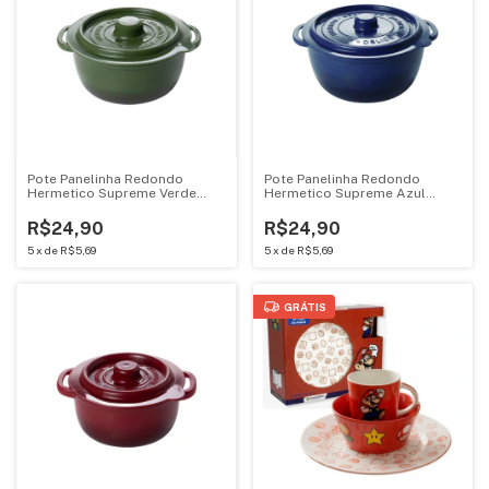
Pote Panelinha Redondo
Pote Panelinha Redondo
Hermetico Supreme Verde
Hermetico Supreme Azul
440ML Mini Cacarola 18334
440ML Mini Cacarola 18334
R$24,90
R$24,90
5
x
de
R$5,69
5
x
de
R$5,69
GRÁTIS