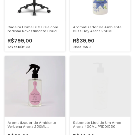
Cadeira Home DT3 Lizie com
Aromatizador de Ambiente
rodinha Revestimento Boucle
Bliss Boy Arana 250ML
Forest 14729-3
PRD01572
R$799,00
R$39,90
12
x
de
R$81,30
9
x
de
R$5,31
Aromatizador de Ambiente
Sabonete Liquido Um Amor
Verbena Arana 250ML
Arana 400ML PRD01530
PRD01540