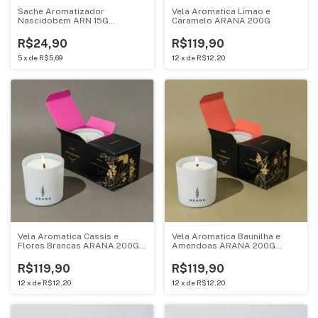
Sache Aromatizador
Vela Aromatica Limao e
Nascidobem ARN 15G
Caramelo ARANA 200G
PRD01526
R$24,90
R$119,90
5
x
de
R$5,69
12
x
de
R$12,20
Vela Aromatica Cassis e
Vela Aromatica Baunilha e
Flores Brancas ARANA 200G
Amendoas ARANA 200G
PRD01566
PRD01565
R$119,90
R$119,90
12
x
de
R$12,20
12
x
de
R$12,20