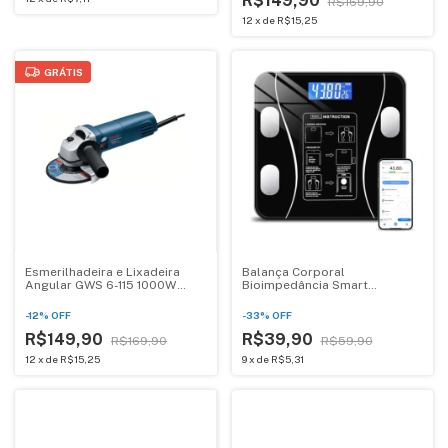
R$149,90
R$169,90
12
x
de
R$15,25
GRÁTIS
Esmerilhadeira e Lixadeira
Balança Corporal
Angular GWS 6-115 1000W
Bioimpedância Smart
220V
Bluetooth Inluss Preta
-
12
%
OFF
-
33
%
OFF
R$149,90
R$39,90
R$169,90
R$59,90
12
x
de
R$15,25
9
x
de
R$5,31