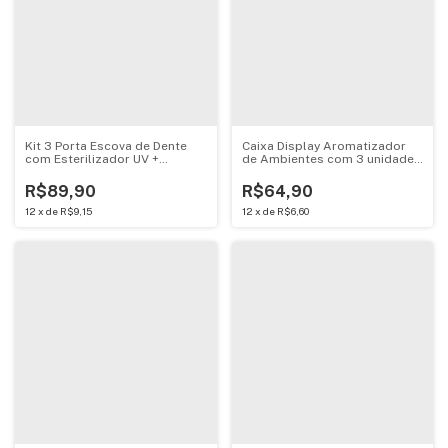
Kit 3 Porta Escova de Dente
Caixa Display Aromatizador
com Esterilizador UV +
de Ambientes com 3 unidades
Dispenser Pasta Branca
Arana 60ML - PRD01552
R$89,90
R$64,90
12
x
de
R$9,15
12
x
de
R$6,60