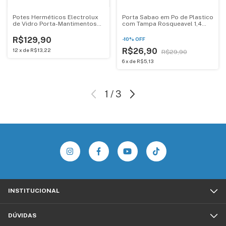
Potes Herméticos Electrolux
Porta Sabao em Po de Plastico
de Vidro Porta-Mantimentos
com Tampa Rosqueavel 1,4
com Tampa Inox 4 Unidades
litros 1kg de sabao po
decorado 6288 preto
R$129,90
-
10
%
OFF
R$26,90
12
x
de
R$13,22
R$29,90
6
x
de
R$5,13
1
/
3
INSTITUCIONAL
DÚVIDAS