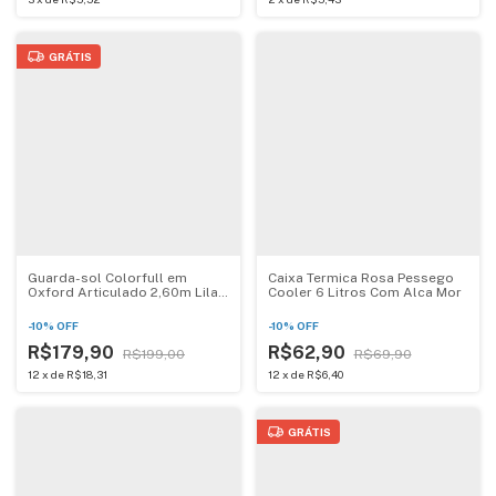
GRÁTIS
Guarda-sol Colorfull em
Caixa Termica Rosa Pessego
Oxford Articulado 2,60m Lilas
Cooler 6 Litros Com Alca Mor
Bel
-
10
%
OFF
-
10
%
OFF
R$179,90
R$62,90
R$199,00
R$69,90
12
x
de
R$18,31
12
x
de
R$6,40
GRÁTIS