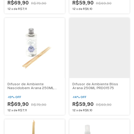
R$69,90
R$59,90
R$79,90
R$69,90
12
x
de
R$7,11
12
x
de
R$6,10
Difusor de Ambiente
Difusor de Ambiente Bliss
Nascidobem Arana 250ML
Arana 250ML PRD01575
PRD01523
-
13
%
OFF
-
14
%
OFF
R$69,90
R$59,90
R$79,90
R$69,90
12
x
de
R$7,11
12
x
de
R$6,10