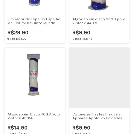
Limpador de Espelho Espelho
Algodao em disco 35G Apolo
Meu 150ml De Outro Mundo
Ziplock 44071
R$29,90
R$9,90
6
x
de
R$5,70
2
x
de
R$5,43
Algodao em Disco 70G Apolo
Cotonetes Hastes Flexiveis
Ziplock 45314
Aponete Apolo 75 Unidades
R$14,90
R$9,90
3
x
de
R$5,52
2
x
de
R$5,43