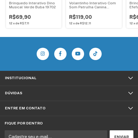
Brinquedo Interativo Dino
Volantinho Interativo Com
Brin
Musical Verde Buba 19702
Som Patrulha Canina
Efef
YesToys Vermelho - 20406
Buba
R$69,90
R$119,00
R$
12
x
de
R$7,11
12
x
de
R$12,11
12
x
INSTITUCIONAL
DÚVIDAS
ENTRE EM CONTATO
FIQUE POR DENTRO