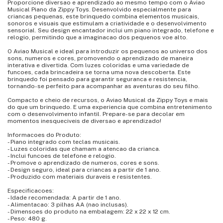
Proporcione diversao e aprendizado ao mesmo tempo com o Aviao
Musical Piano da Zippy Toys. Desenvolvido especialmente para
criancas pequenas, este brinquedo combina elementos musicais,
sonoros e visuais que estimulam a criatividade e o desenvolvimento
sensorial. Seu design encantador inclui um piano integrado, telefone e
relogio, permitindo que a imaginacao dos pequenos voe alto.
O Aviao Musical e ideal para introduzir os pequenos ao universo dos
sons, numeros e cores, promovendo o aprendizado de maneira
interativa e divertida. Com luzes coloridas e uma variedade de
funcoes, cada brincadeira se torna uma nova descoberta. Este
brinquedo foi pensado para garantir seguranca e resistencia,
tornando-se perfeito para acompanhar as aventuras do seu filho.
Compacto e cheio de recursos, o Aviao Musical da Zippy Toys e mais
do que um brinquedo. E uma experiencia que combina entretenimento
com o desenvolvimento infantil. Prepare-se para decolar em
momentos inesqueciveis de diversao e aprendizado!
Informacoes do Produto:
- Piano integrado com teclas musicais.
- Luzes coloridas que chamam a atencao da crianca.
- Inclui funcoes de telefone e relogio.
- Promove o aprendizado de numeros, cores e sons.
- Design seguro, ideal para criancas a partir de 1 ano.
- Produzido com materiais duraveis e resistentes.
Especificacoes:
- Idade recomendada: A partir de 1 ano.
- Alimentacao: 3 pilhas AA (nao inclusas).
- Dimensoes do produto na embalagem: 22 x 22 x 12 cm.
- Peso: 480 g.