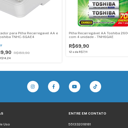
ador para Pilha Recarregavel AA e
Pilha Recarregável AA Toshiba 2
oshiba TNHC-6GAE4
com 4 unidade - TNH6GAE
R$69,90
FF
39,90
12
x
de
R$7,11
R$159,90
R$14,24
AS
ENTRE EM CONTATO
de Uso
551332018181