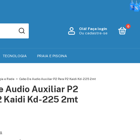
0
Olá!
Faça login
Ou cadastre-se
TECNOLOGIA
PRAIA E PISCINA
gia e Rede
>
Cabo De Audio Auxiliar P2 Para P2 Kaidi Kd-225 2mt
 Audio Auxiliar P2
2 Kaidi Kd-225 2mt
es