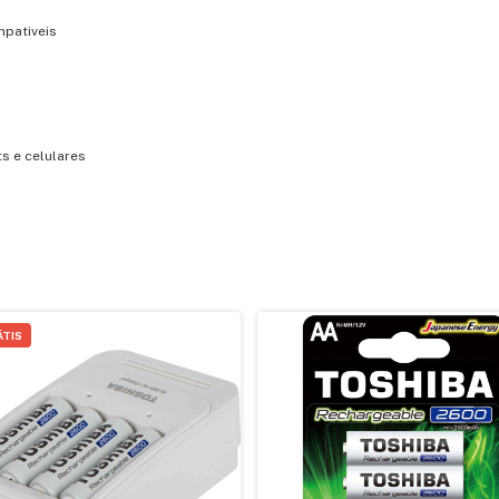
mpativeis
ts e celulares
ÁTIS