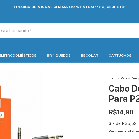
PRECISA DE AJUDA? CHAMA NO WHATSAPP (13) 3201-8181
ELETRODOMÉSTICOS
BRINQUEDOS
ESCOLAR
CARTUCHOS
Início
>
Cabos, Ener
Cabo De
Para P
R$14,90
3
x
de
R$5,52
Ver mais detalh