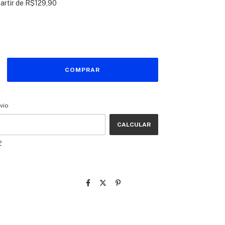
partir de
R$129,90
CEP:
ALTERAR CEP
vio
CALCULAR
P