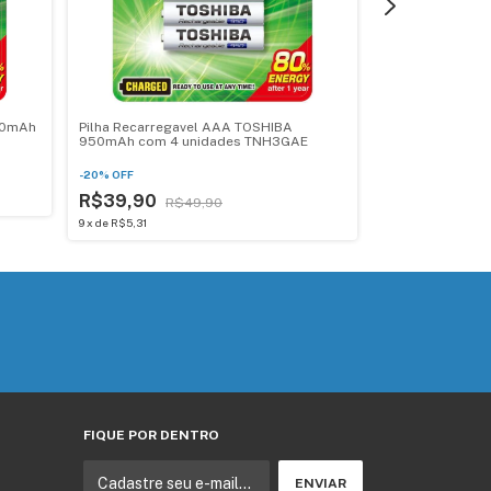
600mAh
Pilha Recarregavel AAA TOSHIBA
Kit 12 Pilhas R
950mAh com 4 unidades TNH3GAE
Toshiba 1.2V N
-
20
%
OFF
-
34
%
OFF
R$39,90
R$49,90
R$189,90
R
9
x
de
R$5,31
12
x
de
R$19,32
FIQUE POR DENTRO