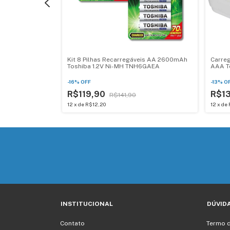
 CAT.6 2,5m
Kit 8 Pilhas Recarregáveis AA 2600mAh
Carreg
Toshiba 1.2V Ni-MH TNH6GAEA
AAA T
-
16
%
OFF
-
13
%
O
R$119,90
R$1
R$141,90
12
x
de
R$12,20
12
x
de
INSTITUCIONAL
DÚVID
Contato
Termo 