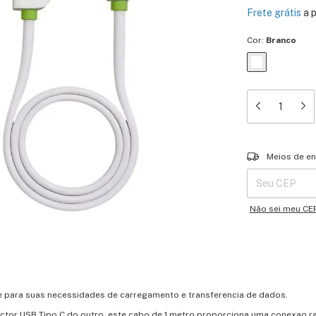
Frete grátis
a 
Cor:
Branco
Entregas para o 
Meios de en
Não sei meu CE
te para suas necessidades de carregamento e transferencia de dados.
tor USB Tipo C do outro, este cabo de 1 metro proporciona uma conexao ra