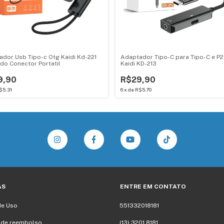
dor Usb Tipo-c Otg Kaidi Kd-221
Adaptador Tipo-C para Tipo-C e P2
do Conector Portatil
Kaidi KD-213
9,90
R$29,90
$5,31
6
x
de
R$5,70
AS
ENTRE EM CONTATO
de Uso
551332018181
a de reembolso
(13) 3201.8181