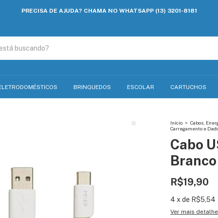
PRECISA DE AJUDA? CHAMA NO WHATSAPP (13) 3201-8181
ELETRODOMÉSTICOS
BRINQUEDOS
ESCOLAR
CARTUCHOS
Início
>
Cabos, Ener
Carregamento e Dad
Cabo U
Branco
R$19,90
4
x
de
R$5,54
Ver mais detalh