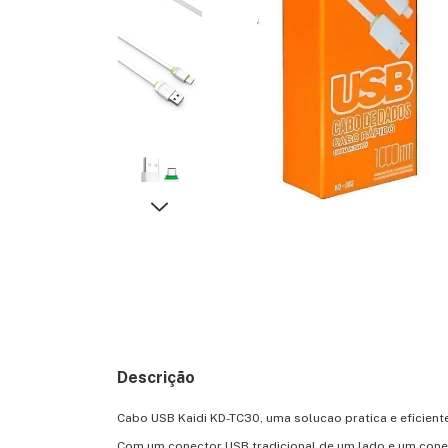
Descrição
Cabo USB Kaidi KD-TC30, uma solucao pratica e eficien
Com um conector USB tradicional de um lado e um conec