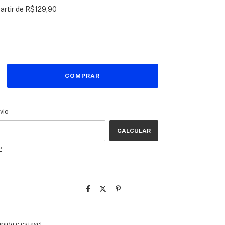
partir de
R$129,90
CEP:
ALTERAR CEP
vio
CALCULAR
P
pida e estavel,