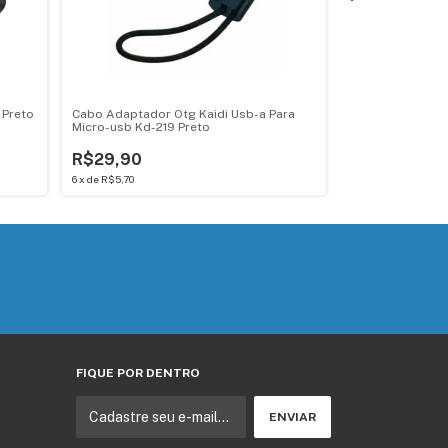
 Preto
Cabo Adaptador Otg Kaidi Usb-a Para
Cabo De Audio Au
Micro-usb Kd-219 Preto
Kd-223 1mt
R$29,90
R$12,90
6
x
de
R$5,70
2
x
de
R$7,07
FIQUE POR DENTRO