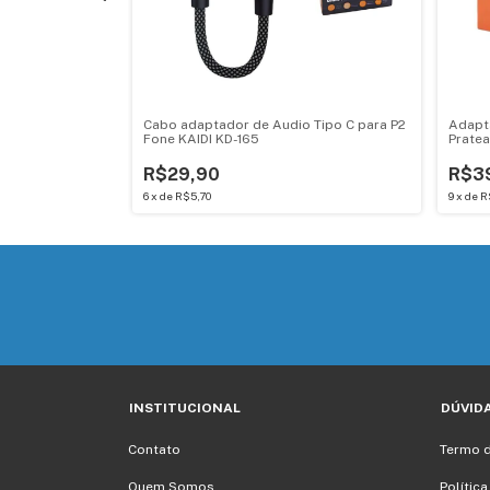
LIGHTNING Kd-
Cabo adaptador de Audio Tipo C para P2
Adapta
ido
Fone KAIDI KD-165
Pratea
R$29,90
R$3
6
x
de
R$5,70
9
x
de
R
INSTITUCIONAL
DÚVID
Contato
Termo 
Quem Somos
Polític