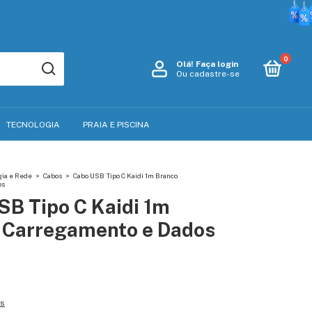
0
Olá!
Faça login
Ou cadastre-se
TECNOLOGIA
PRAIA E PISCINA
gia e Rede
>
Cabos
>
Cabo USB Tipo C Kaidi 1m Branco
os
SB Tipo C Kaidi 1m
 Carregamento e Dados
es