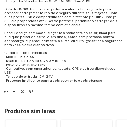
Carregador Veicular Turbo 36W KD-303S Com 2 USB
O Kaidi KD-303A e um carregador veicular turbo projetado para
oferecer carregamento rapido e seguro durante seus trajetos. Com
duas portas USB e compatibilidade com a tecnologia Quick Charge
3.0, ele proporciona ate 36W de potencia, permitindo carregar dois
dispositivos ao mesmo tempo com eficiencia.
Possui design compacto, elegante e resistente ao calor, ideal para
qualquer painel de carro. Alem disso, conta com protecao contra
sobrecarga, superaquecimento e curto-circuito, garantindo seguranca
para voce e seus dispositivos.
Caracteristicas principais:
- Modelo: KD-303A
- Duas portas USB (1x QC 3.0 + 1x 2.4A)
- Potencia total: ate 36W
- Compativel com smartphones, tablets, GPS e outros dispositivos
USB
- Tensao de entrada: 12V - 24V
- Protecao inteligente contra sobrecorrente e sobretensao
Produtos similares