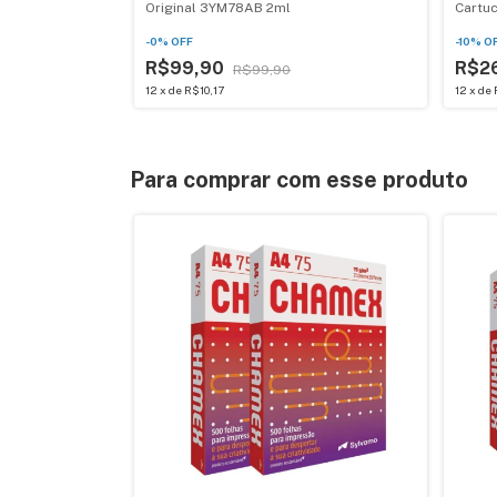
Original 3YM78AB 2ml
Cartu
Origin
-
0
%
OFF
-
10
%
O
R$99,90
R$2
R$99,90
12
x
de
R$10,17
12
x
de
Para comprar com esse produto