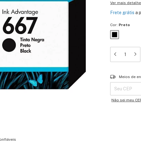
Ver mais detalh
Frete grátis
a 
Cor:
Preto
Entregas para o 
Meios de en
Não sei meu CE
onfiáveis