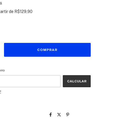
es
partir de
R$129,90
CEP:
ALTERAR CEP
vio
CALCULAR
P