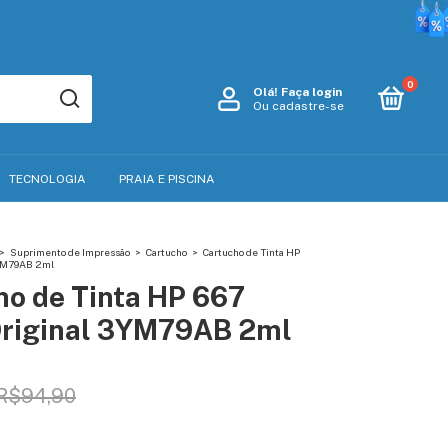
0
Olá!
Faça login
Ou cadastre-se
TECNOLOGIA
PRAIA E PISCINA
>
Suprimento de Impressão
>
Cartucho
>
Cartucho de Tinta HP
3YM79AB 2ml
ho de Tinta HP 667
Original 3YM79AB 2ml
R$94,90