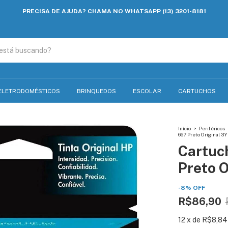
PRECISA DE AJUDA? CHAMA NO WHATSAPP (13) 3201-8181
ELETRODOMÉSTICOS
BRINQUEDOS
ESCOLAR
CARTUCHOS
Início
>
Periféricos
667 Preto Original 
Cartuc
Preto 
-
8
%
OFF
R$86,90
12
x
de
R$8,84