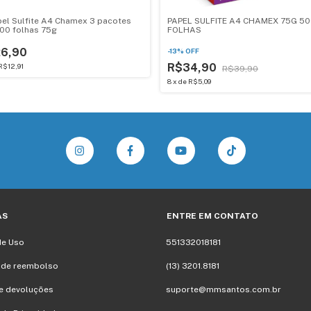
pel Sulfite A4 Chamex 3 pacotes
PAPEL SULFITE A4 CHAMEX 75G 5
00 folhas 75g
FOLHAS
26,90
-
13
%
OFF
R$34,90
R$12,91
R$39,90
8
x
de
R$5,09
AS
ENTRE EM CONTATO
de Uso
551332018181
a de reembolso
(13) 3201.8181
e devoluções
suporte@mmsantos.com.br