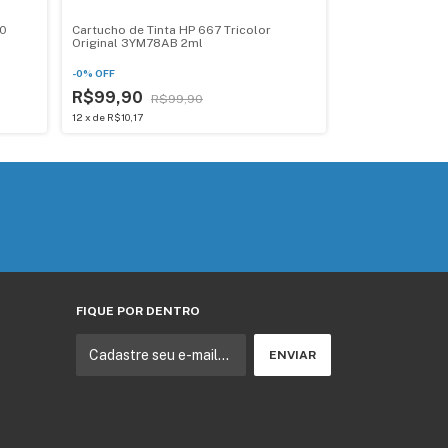
00
Cartucho de Tinta HP 667 Tricolor
Original 3YM78AB 2ml
-
0
%
OFF
R$99,90
R$99,90
12
x
de
R$10,17
FIQUE POR DENTRO