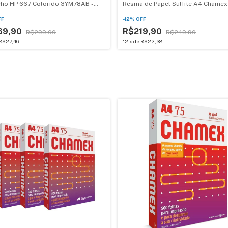
cho HP 667 Colorido 3YM78AB -
Resma de Papel Sulfite A4 Chamex
ais
FF
-
12
%
OFF
69,90
R$219,90
R$299,00
R$249,90
R$27,46
12
x
de
R$22,38