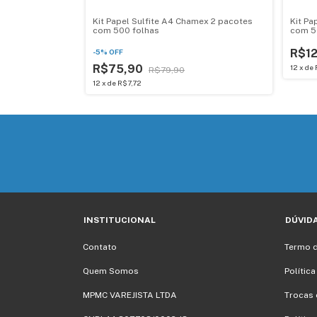
Kit Papel Sulfite A4 Chamex 2 pacotes
Kit Pa
com 500 folhas
com 5
R$1
-
5
%
OFF
R$75,90
12
x
de
R$79,90
12
x
de
R$7,72
INSTITUCIONAL
DÚVID
Contato
Termo 
Quem Somos
Polític
MPMC VAREJISTA LTDA
Trocas 