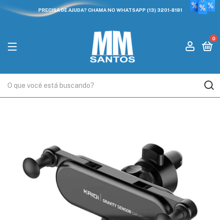
PRECISA DE AJUDA? CHAMA NO WHATSAPP (13) 3201-8181
0