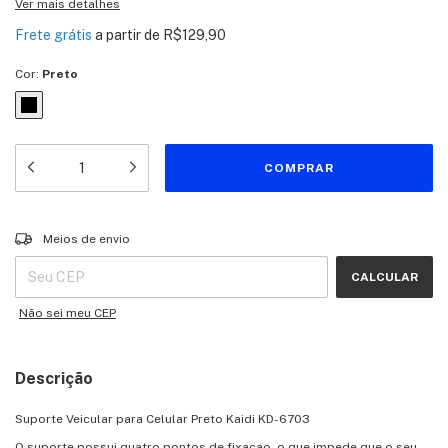
Ver mais detalhes
Frete grátis
a partir de
R$129,90
Cor:
Preto
Entregas para o CEP:
ALTERAR CEP
Meios de envio
CALCULAR
Não sei meu CEP
Descrição
Suporte Veicular para Celular Preto Kaidi KD-6703
O suporte possui quatro pontos de fixacao, o que impede que o seu